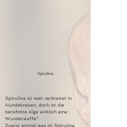
Spirulina
Spirulina ist weit verbreitet in 
Hundekreisen, doch ist die 
berühmte Alge wirklich eine 
Wunderwaffe?
Zuerst einmal was ist Spirulina 