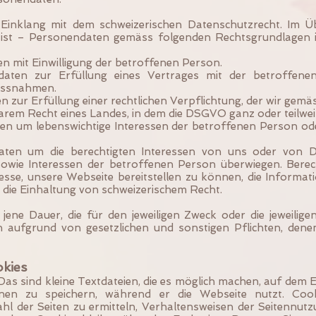
Einklang mit dem schweizerischen Datenschutzrecht. Im Üb
st – Personendaten gemäss folgenden Rechtsgrundlagen i
en mit Einwilligung der betroffenen Person.
ndaten zur Erfüllung eines Vertrages mit der betroffen
assnahmen.
en zur Erfüllung einer rechtlichen Verpflichtung, der wir gem
rem Recht eines Landes, in dem die DSGVO ganz oder teilweis
ten um lebenswichtige Interessen der betroffenen Person od
daten um die berechtigten Interessen von uns oder von Dr
owie Interessen der betroffenen Person überwiegen. Berech
resse, unsere Webseite bereitstellen zu können, die Informat
 die Einhaltung von schweizerischem Recht.
ene Dauer, die für den jeweiligen Zweck oder die jeweiligen
aufgrund von gesetzlichen und sonstigen Pflichten, denen 
okies
as sind kleine Textdateien, die es möglich machen, auf dem E
en zu speichern, während er die Webseite nutzt. Cook
l der Seiten zu ermitteln, Verhaltensweisen der Seitennutz