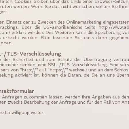
talten. Cookies bleiben über das Ende einer Browser-Sitzu
ufen werden. Wenn Sie das nicht wünschen, sollten Sie Ihren
ert.
en Einsatz der zu Zwecken des Onlinemarketing eingesetzten 
Trackings, über die US-amerikanische Seite
http://www.ab
com/ erklärt
werden. Des Weiteren kann die Speicherung von
 erreicht werden. Bitte beachten Sie, dass dann gegebenen
önnen.
L-/TLS-Verschlüsselung
 der Sicherheit und zum Schutz der Übertragung vertrauli
nbetreiber senden, eine SSL-/TLS-Verschlüsselung. Eine ver
wsers von "http://" auf "https://" wechselt und an dem Schlos
ung aktiviert ist, können die Daten, die Sie an uns übermi
ntaktformular
 Anfragen zukommen lassen, werden Ihre Angaben aus dem 
n zwecks Bearbeitung der Anfrage und für den Fall von Ansc
e Einwilligung weiter.