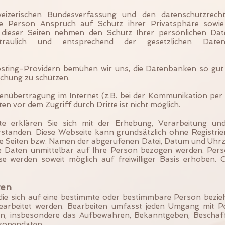
weizerischen Bundesverfassung und den datenschutzrec
de Person Anspruch auf Schutz ihrer Privatsphäre sowie
r dieser Seiten nehmen den Schutz Ihrer persönlichen Dat
raulich und entsprechend der gesetzlichen Datensc
sting-Providern bemühen wir uns, die Datenbanken so gut 
schung zu schützen.
tenübertragung im Internet (z.B. bei der Kommunikation per 
en vor dem Zugriff durch Dritte ist nicht möglich.
te erklären Sie sich mit der Erhebung, Verarbeitung 
standen. Diese Webseite kann grundsätzlich ohne Registri
ne Seiten bzw. Namen der abgerufenen Datei, Datum und Uhrze
ese Daten unmittelbar auf Ihre Person bezogen werden. Pe
 werden soweit möglich auf freiwilliger Basis erhoben. Oh
ten
ie sich auf eine bestimmte oder bestimmbare Person bezieh
earbeitet werden. Bearbeiten umfasst jeden Umgang mit 
n, insbesondere das Aufbewahren, Bekanntgeben, Beschaffe
sonendaten.