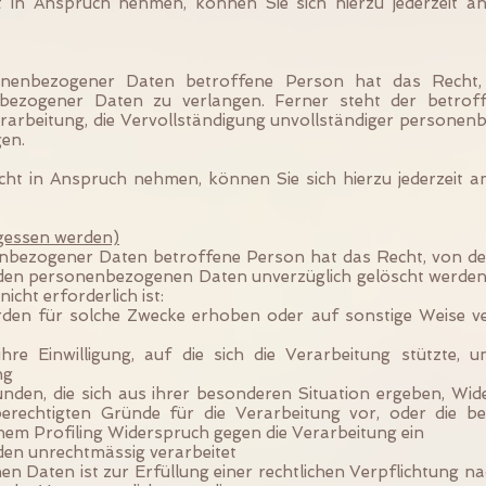
t in Anspruch nehmen, können Sie sich hierzu jederzeit a
nenbezogener Daten betroffene Person hat das Recht, di
enbezogener Daten zu verlangen. Ferner steht der betro
rarbeitung, die Vervollständigung unvollständiger personenb
en.
echt in Anspruch nehmen, können Sie sich hierzu jederzeit
gessen werden)
nbezogener Daten betroffene Person hat das Recht, von de
enden personenbezogenen Daten unverzüglich gelöscht werden
icht erforderlich ist:
n für solche Zwecke erhoben oder auf sonstige Weise vera
hre Einwilligung, auf die sich die Verarbeitung stützte, 
ng
nden, die sich aus ihrer besonderen Situation ergeben, Wid
berechtigten Gründe für die Verarbeitung vor, oder die b
em Profiling Widerspruch gegen die Verarbeitung ein
en unrechtmässig verarbeitet
 Daten ist zur Erfüllung einer rechtlichen Verpflichtung 