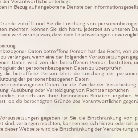
m der Verantwortliche unterliegt
 in Bezug auf angebotene Dienste der Informationsgesellsc
ründe zutrifft und Sie die Löschung von personenbezogene
ssen möchten, können Sie sich hierzu jederzeit an unseren 
seite wird veranlassen, dass dem Löschverlangen unverzügl
beitung
nbezogener Daten betroffene Person hat das Recht, von de
 zu verlangen, wenn eine der folgenden Voraussetzungen gege
enen Daten wird von der betroffenen Person bestritten, u
ichtigkeit der personenbezogenen Daten zu überprüfen
ig, die betroffene Person lehnt die Löschung der person
 Nutzung der personenbezogenen Daten
personenbezogenen Daten für die Zwecke der Verarbeitung n
chung, Ausübung oder Verteidigung von Rechtsansprüchen
ünden, die sich aus ihrer besonderen Situation ergeben, 
fest, ob die berechtigten Gründe des Verantwortlichen geg
Voraussetzungen gegeben ist Sie die Einschränkung von 
rt sind, verlangen möchten, können Sie sich hierzu jederzei
 dieser Webseite wird die Einschränkung der Verarbeitung v